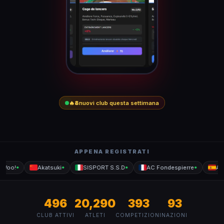
🔥
8
nuovi club questa settimana
APPENA REGISTRATI
Woo!
Akatsuki
SISPORT S.S.D
AC Fondespierre
Allo
●
●
●
●
496
20,290
393
93
CLUB ATTIVI
ATLETI
COMPETIZIONI
NAZIONI