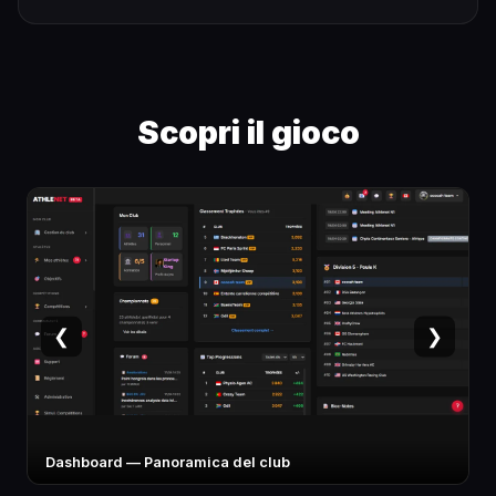
Scopri il gioco
❮
❯
Scheda atleta — Stats e specialità