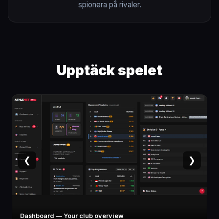
spionera på rivaler.
Upptäck spelet
❮
❯
Athlete card — Stats, specialty, potential