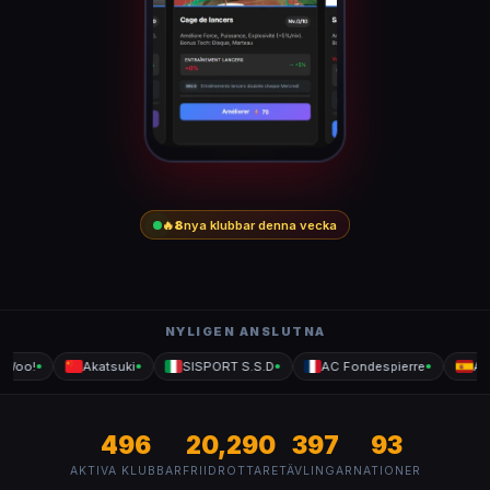
🔥
8
nya klubbar denna vecka
NYLIGEN ANSLUTNA
Woo!
Akatsuki
SISPORT S.S.D
AC Fondespierre
Allo
●
●
●
●
496
20,290
397
93
AKTIVA KLUBBAR
FRIIDROTTARE
TÄVLINGAR
NATIONER