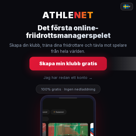
▾
ATHLE
NET
Det första online-
friidrottsmanagerspelet
Skapa din klubb, träna dina friidrottare och tävla mot spelare
från hela världen.
Skapa min klubb gratis
Jag har redan ett konto →
100% gratis · Ingen nedladdning