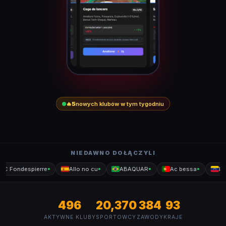
🔥
5
nowych klubów w tym tygodniu
NIEDAWNO DOŁĄCZYLI
C Fondespierre
Allo no cu
ABAQUAR
Ac bessa
Lein
●
●
●
●
496
20,370
384
93
AKTYWNE KLUBY
SPORTOWCY
ZAWODY
KRAJE