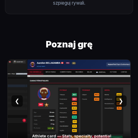
szpieguj rywali.
Poznaj grę
❮
❯
Athlete card — Stats, specialty, potential
F