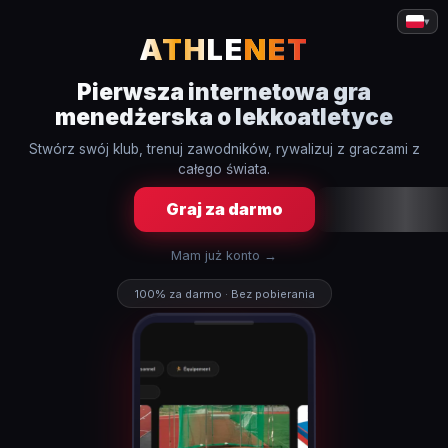
▾
ATHLE
NET
Pierwsza internetowa gra
menedżerska o lekkoatletyce
Stwórz swój klub, trenuj zawodników, rywalizuj z graczami z
całego świata.
Graj za darmo
Mam już konto →
100% za darmo · Bez pobierania