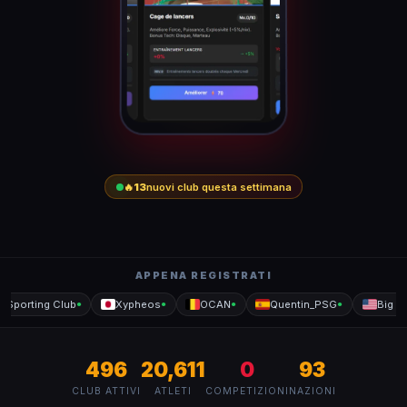
🔥
13
nuovi club questa settimana
APPENA REGISTRATI
Sporting Club
Xypheos
OCAN
Quentin_PSG
Big mon
●
●
●
●
496
20,611
0
93
CLUB ATTIVI
ATLETI
COMPETIZIONI
NAZIONI