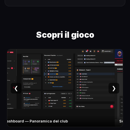
Scopri il gioco
❮
❯
Scheda atleta — Stats e specialità