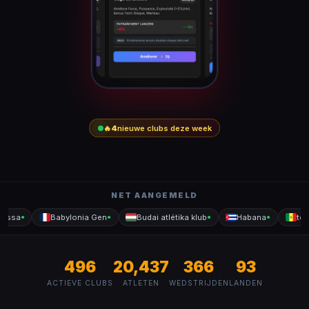
🔥
4
nieuwe clubs deze week
NET AANGEMELD
essa
Babylonia Gen
Budai atlétika klub
Habana
toto
●
●
●
●
496
20,437
366
93
ACTIEVE CLUBS
ATLETEN
WEDSTRIJDEN
LANDEN