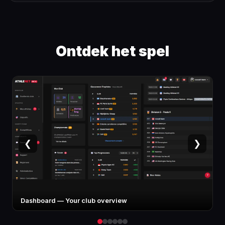
Ontdek het spel
❮
❯
Athlete card — Stats, specialty, potential