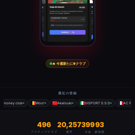
🔥 今週新たに
クラブ
9
最近の登録
 money club
Woo!
Akatsuki
SISPORT S.S.D
AC Fond
●
●
●
●
496
20,257
399
93
アクティブクラブ
選手
大会
参加国