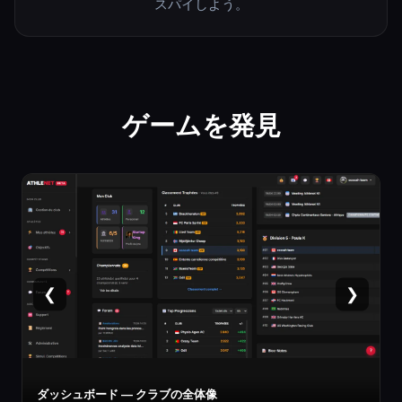
スパイしよう。
ゲームを発見
❮
❯
選手カード — 能力値・専門種目