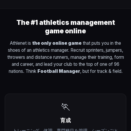
The #1 athletics management
game online
Athlenet is
the only online game
that puts you in the
shoes of an athletics manager. Recruit sprinters, jumpers,
throwers and distance runners, manage their training, form
and career, and lead your club to the top of one of 96
nations. Think
Football Manager
, but for track & field.
🏃
育成
トレーニング、体調、専門種目を管理。シーズンごと